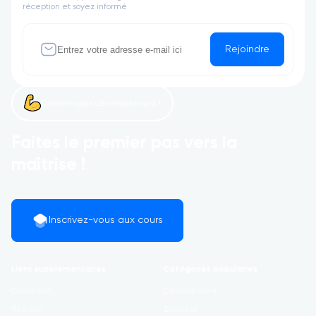
réception et soyez informé
Rejoindre
Commençons dès maintenant !
Faites le premier pas vers la
maîtrise !
Inscrivez-vous aux cours
Liens supplémentaires
Catégories populaires
Connexion
Development
Register
Business