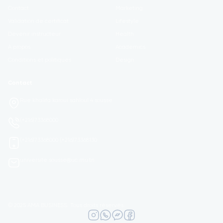
Contact
Marketing
Validation de certificat
Lifestyle
Devenir instructeur
Health
À propos
Academics
Conditions et politiques
Design
Contact
Rue khalifa karoui sahloul 4 sousse
(+216)73368000
(+216)73368000 (+216)73368130
universite.sousse@uc.rnu.tn
© 2025 AMA BUSINESS. Tous droits réservés.