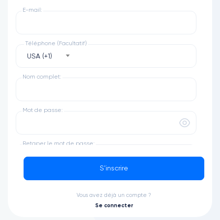
E-mail:
Téléphone (Facultatif)
USA (+1)
Nom complet:
Mot de passe:
Retaper le mot de passe:
S'inscrire
Fuseau horaire
Africa/Tunis
Vous avez déjà un compte ?
Se connecter
termes et conditions
J'accepte les