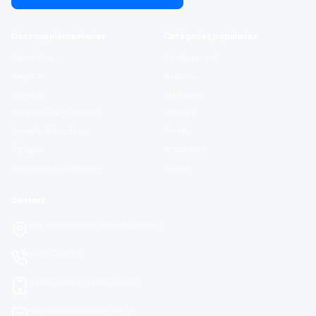
Liens supplémentaires
Catégories populaires
Connexion
Development
Register
Business
Contact
Marketing
Validation de certificat
Lifestyle
Devenir instructeur
Health
À propos
Academics
Conditions et politiques
Design
Contact
Rue khalifa karoui sahloul 4 sousse
(+216)73368000
(+216)73368000 (+216)73368130
universite.sousse@uc.rnu.tn